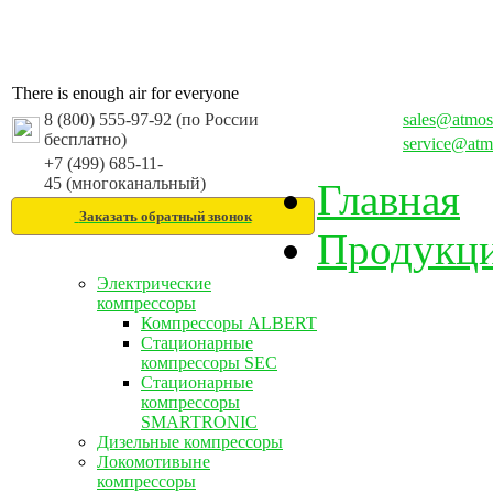
There is enough air for everyone
8 (800) 555-97-92 (по России
sales@atmos
бесплатно)
service@atm
+7 (499) 685-11-
45 (многоканальный)
Главная
Заказать обратный звонок
Продукц
Электрические
компрессоры
Компрессоры ALBERT
Стационарные
компрессоры SEC
Стационарные
компрессоры
SMARTRONIC
Дизельные компрессоры
Локомотивыне
компрессоры