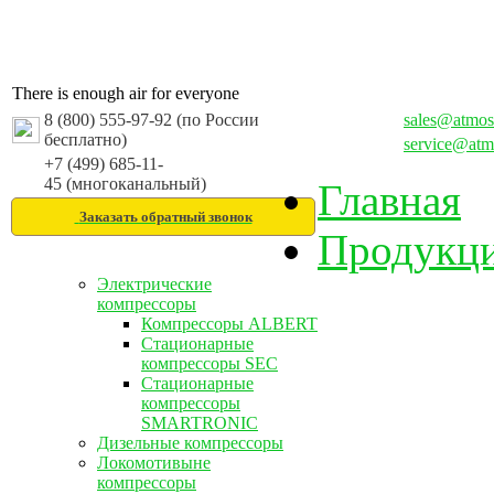
There is enough air for everyone
8 (800) 555-97-92 (по России
sales@atmos
бесплатно)
service@atm
+7 (499) 685-11-
45 (многоканальный)
Главная
Заказать обратный звонок
Продукц
Электрические
компрессоры
Компрессоры ALBERT
Стационарные
компрессоры SEC
Стационарные
компрессоры
SMARTRONIC
Дизельные компрессоры
Локомотивыне
компрессоры