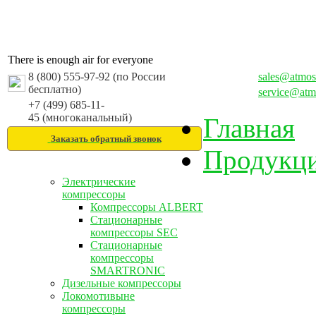
There is enough air for everyone
8 (800) 555-97-92 (по России
sales@atmos
бесплатно)
service@atm
+7 (499) 685-11-
45 (многоканальный)
Главная
Заказать обратный звонок
Продукц
Электрические
компрессоры
Компрессоры ALBERT
Стационарные
компрессоры SEC
Стационарные
компрессоры
SMARTRONIC
Дизельные компрессоры
Локомотивыне
компрессоры