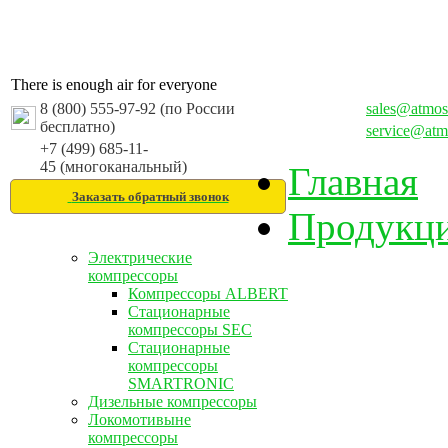
There is enough air for everyone
8 (800) 555-97-92 (по России
sales@atmos
бесплатно)
service@atm
+7 (499) 685-11-
45 (многоканальный)
Главная
Заказать обратный звонок
Продукц
Электрические
компрессоры
Компрессоры ALBERT
Стационарные
компрессоры SEC
Стационарные
компрессоры
SMARTRONIC
Дизельные компрессоры
Локомотивыне
компрессоры