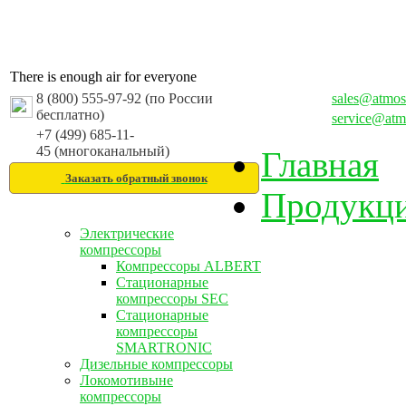
There is enough air for everyone
8 (800) 555-97-92 (по России
sales@atmos
бесплатно)
service@atm
+7 (499) 685-11-
45 (многоканальный)
Главная
Заказать обратный звонок
Продукц
Электрические
компрессоры
Компрессоры ALBERT
Стационарные
компрессоры SEC
Стационарные
компрессоры
SMARTRONIC
Дизельные компрессоры
Локомотивыне
компрессоры