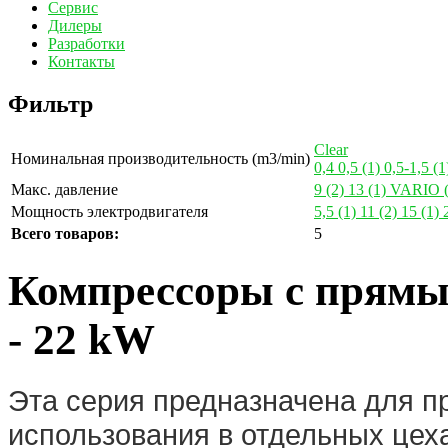
Сервис
Дилеры
Разработки
Контакты
Фильтр
Clear
Номинальная производительность (m3/min)
0,4
0,5
(1)
0,5-1,5
(1
Макс. давление
9
(2)
13
(1)
VARIO
Мощность электродвигателя
5,5
(1)
11
(2)
15
(1)
Всего товаров:
5
Компрессоры с прямы
- 22 kW
Эта серия предназначена для 
использования в отдельных цеха