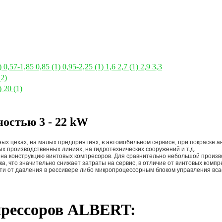
)
0,57-1,85
0,85
(1)
0,95-2,25
(1)
1,6
2,7
(1)
2,9
3,3
(2)
)
20
(1)
остью 3 - 22 kW
ых цехах, на малых предприятиях, в автомобильном сервисе, при покраске
х производственных линиях, на гидротехнических сооружений и т.д.
 на конструкцию винтовых компресоров. Для сравнительно небольшой произв
а, что значительно снижает затраты на сервис, в отличие от винтовых комп
ти от давления в рессивере либо микропроцессорным блоком управления вс
прессоров ALBERT: