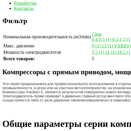
Разработки
Контакты
Фильтр
Clear
Номинальная производительность (m3/min)
0,4
0,5
(1)
0,5-1,5
(1
Макс. давление
9
(2)
13
(1)
VARIO
Мощность электродвигателя
5,5
(1)
11
(2)
18,5
(1
Всего товаров:
5
Компрессоры с прямым приводом, мощн
Эта серия предназначена для профессионального использования в отдельн
промышленности, в цехах или на участках металлообработки, на упаковочны
Компрессоры Альберт E. являются результатом совершенно нового взгляда
Электродвигатель прямо приводит в движение главный ротор винтового блок
осуществляется либо от реле давления «включено/выключено» в зависимос
Общие параметры серии ком