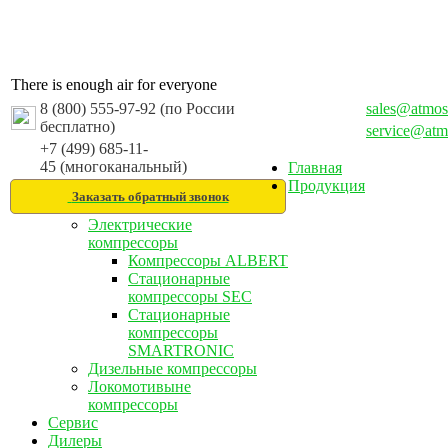
There is enough air for everyone
8 (800) 555-97-92 (по России
sales@atmos
бесплатно)
service@atm
+7 (499) 685-11-
45 (многоканальный)
Главная
Продукция
Заказать обратный звонок
Электрические
компрессоры
Компрессоры ALBERT
Стационарные
компрессоры SEC
Стационарные
компрессоры
SMARTRONIC
Дизельные компрессоры
Локомотивыне
компрессоры
Сервис
Дилеры