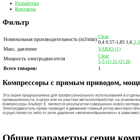
Разработки
Контакты
Фильтр
Clear
Номинальная производительность (m3/min)
0,4
0,57-1,85
1,6
3,3
Макс. давление
VARIO
(1)
Clear
Мощность электродвигателя
5,5
(1)
11
(2)
20
Всего товаров:
1
Компрессоры с прямым приводом, мощн
Эта серия предназначена для профессионального использования в отдельн
промышленности, в цехах или на участках металлообработки, на упаковочны
Компрессоры Альберт E. являются результатом совершенно нового взгляда
Электродвигатель прямо приводит в движение главный ротор винтового блок
осуществляется либо от реле давления «включено/выключено» в зависимос
Общие параметры серии ком