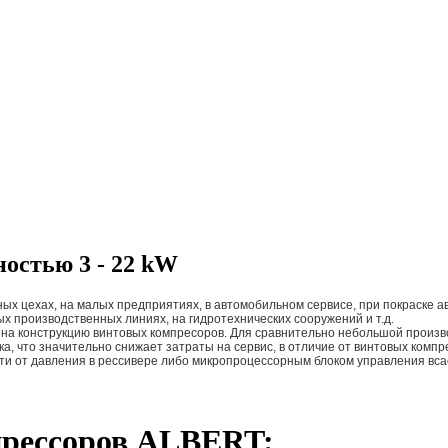
остью 3 - 22 kW
ых цехах, на малых предприятиях, в автомобильном сервисе, при покраске
х производственных линиях, на гидротехнических сооружений и т.д.
 на конструкцию винтовых компресоров. Для сравнительно небольшой произв
а, что значительно снижает затраты на сервис, в отличие от винтовых комп
ти от давления в рессивере либо микропроцессорным блоком управления вс
прессоров ALBERT: