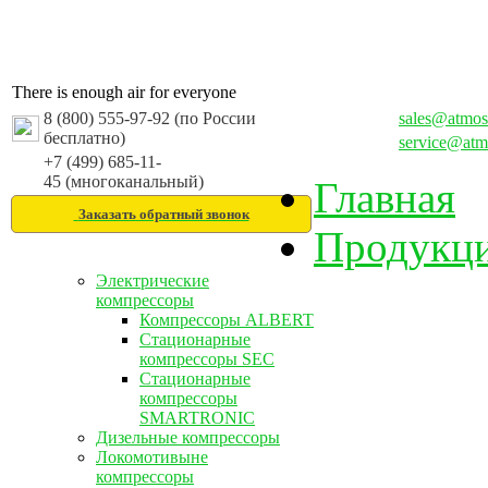
There is enough air for everyone
8 (800) 555-97-92 (по России
sales@atmos
бесплатно)
service@atm
+7 (499) 685-11-
45 (многоканальный)
Главная
Заказать обратный звонок
Продукц
Электрические
компрессоры
Компрессоры ALBERT
Стационарные
компрессоры SEC
Стационарные
компрессоры
SMARTRONIC
Дизельные компрессоры
Локомотивыне
компрессоры