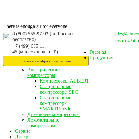
There is enough air for everyone
8 (800) 555-97-92 (по России
sales@atmos
бесплатно)
service@atm
+7 (499) 685-11-
45 (многоканальный)
Главная
Продукция
Заказать обратный звонок
Электрические
компрессоры
Компрессоры ALBERT
Стационарные
компрессоры SEC
Стационарные
компрессоры
SMARTRONIC
Дизельные компрессоры
Локомотивыне
компрессоры
Сервис
Дилеры