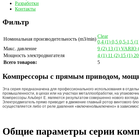
Разработки
Контакты
Фильтр
Clear
Номинальная производительность (m3/min)
0,4
(1)
0,5
0,5-1,5
(1
Макс. давление
9
(2)
13
(1)
VARIO
Мощность электродвигателя
4
(1)
11
(2)
15
(1)
2
Всего товаров:
5
Компрессоры с прямым приводом, мощн
Эта серия предназначена для профессионального использования в отдельн
промышленности, в цехах или на участках металлообработки, на упаковочны
Компрессоры Альберт E. являются результатом совершенно нового взгляда
Электродвигатель прямо приводит в движение главный ротор винтового блок
осуществляется либо от реле давления «включено/выключено» в зависимос
Общие параметры серии ком