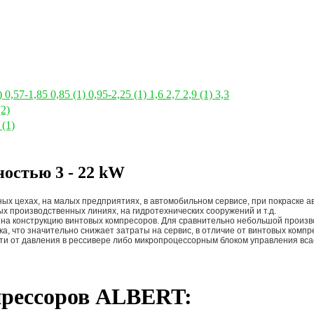
)
0,57-1,85
0,85
(1)
0,95-2,25
(1)
1,6
2,7
2,9
(1)
3,3
(2)
0
(1)
остью 3 - 22 kW
ых цехах, на малых предприятиях, в автомобильном сервисе, при покраске
х производственных линиях, на гидротехнических сооружений и т.д.
 на конструкцию винтовых компресоров. Для сравнительно небольшой произв
а, что значительно снижает затраты на сервис, в отличие от винтовых комп
ти от давления в рессивере либо микропроцессорным блоком управления вс
прессоров ALBERT: