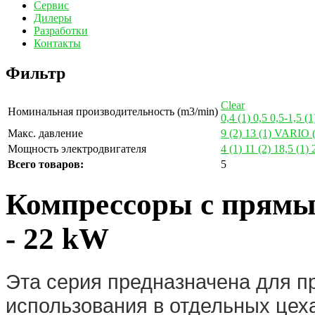
Сервис
Дилеры
Разработки
Контакты
Фильтр
Clear
Номинальная производительность (m3/min)
0,4
(1)
0,5
0,5-1,5
(1
Макс. давление
9
(2)
13
(1)
VARIO
Мощность электродвигателя
4
(1)
11
(2)
18,5
(1)
Всего товаров:
5
Компрессоры с прямы
- 22 kW
Эта серия предназначена для 
использования в отдельных цеха