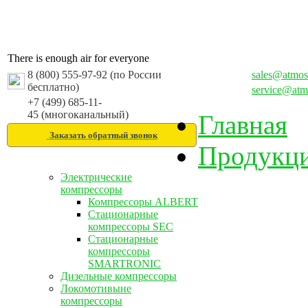
There is enough air for everyone
8 (800) 555-97-92 (по России
sales@atmos
бесплатно)
service@atm
+7 (499) 685-11-
45 (многоканальный)
Главная
Заказать обратный звонок
Продукц
Электрические
компрессоры
Компрессоры ALBERT
Стационарные
компрессоры SEC
Стационарные
компрессоры
SMARTRONIC
Дизельные компрессоры
Локомотивыне
компрессоры