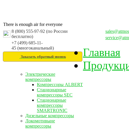
There is enough air for everyone
8 (800) 555-97-92 (по России
sales@atmos
бесплатно)
service@atm
+7 (499) 685-11-
45 (многоканальный)
Главная
Заказать обратный звонок
Продукц
Электрические
компрессоры
Компрессоры ALBERT
Стационарные
компрессоры SEC
Стационарные
компрессоры
SMARTRONIC
Дизельные компрессоры
Локомотивыне
компрессоры