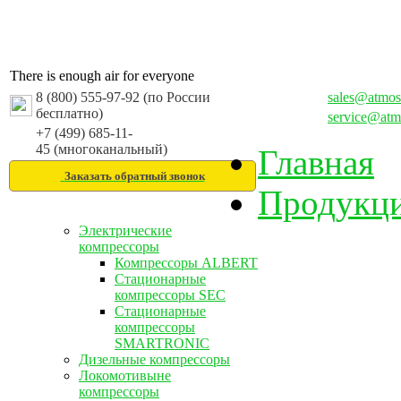
There is enough air for everyone
8 (800) 555-97-92 (по России
sales@atmos
бесплатно)
service@atm
+7 (499) 685-11-
45 (многоканальный)
Главная
Заказать обратный звонок
Продукц
Электрические
компрессоры
Компрессоры ALBERT
Стационарные
компрессоры SEC
Стационарные
компрессоры
SMARTRONIC
Дизельные компрессоры
Локомотивыне
компрессоры