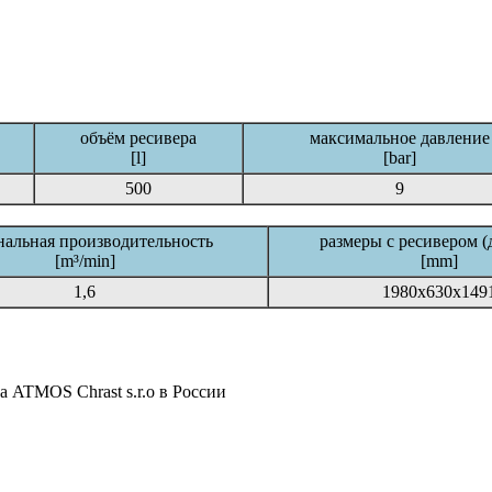
объём ресивера
максимальное давление
[l]
[bar]
500
9
альная производительность
размеры с ресивером (д
[m³/min]
[mm]
1,6
1980x630x149
 ATMOS Chrast s.r.o в России