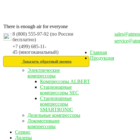
There is enough air for everyone
8 (800) 555-97-92 (по России
sales@atmos
бесплатно)
service@atm
+7 (499) 685-11-
45 (многоканальный)
Главная
Продукция
Заказать обратный звонок
Электрические
компрессоры
Компрессоры ALBERT
Стационарные
компрессоры SEC
Стационарные
компрессоры
SMARTRONIC
Дизельные компрессоры
Локомотивыне
компрессоры
Сервис
Дилеры