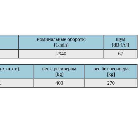
номинальные обороты
шум
[1/min]
[dB [A]]
2940
67
 х ш х в)
вес с ресивером
вес без ресивера
[kg]
[kg]
1
400
270