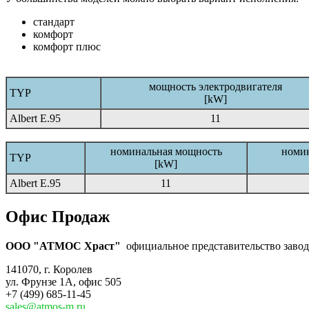
стандарт
комфорт
комфорт плюс
мощность электродвигателя
TYP
[kW]
Albert E.95
11
номинальная мощность
номин
TYP
[kW]
Albert E.95
11
Офис Продаж
ООО "АТМОС Храст"
официальное представительство завода
141070, г. Королев
ул. Фрунзе 1А, офис 505
+7 (499) 685-11-45
sales@atmos-m.ru