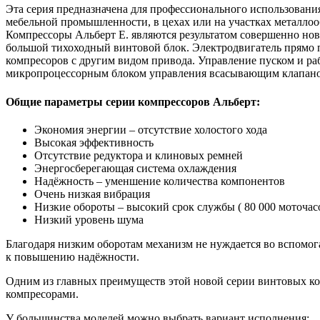
Эта серия предназначена для профессионального использовани
мебельной промышленности, в цехах или на участках металлоо
Компрессоры Альберт E. являются результатом совершенно нов
большой тихоходный винтовой блок. Электродвигатель прямо п
компресоров с другим видом привода. Управление пуском и ра
микропроцессорным блоком управления всасывающим клапаном
Общие параметры серии компрессоров Альберт:
Экономия энергии – отсутствие холостого хода
Высокая эффективность
Отсутствие редуктора и клиновых ремней
Энергосберегающая система охлаждения
Надёжность – уменшение количества компонентов
Очень низкая вибрация
Низкие обороты – высокий срок службы ( 80 000 моточас
Низкий уровень шума
Благодаря низким оборотам механизм не нуждается во вспомог
к повышению надёжности.
Одним из главных преимуществ этой новой серии винтовых ко
компресорами.
У большинства моделей можно выбрать вариант исполнения: