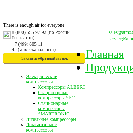
There is enough air for everyone
8 (800) 555-97-92 (по России
sales@atmos
бесплатно)
service@atm
+7 (499) 685-11-
45 (многоканальный)
Главная
Заказать обратный звонок
Продукц
Электрические
компрессоры
Компрессоры ALBERT
Стационарные
компрессоры SEC
Стационарные
компрессоры
SMARTRONIC
Дизельные компрессоры
Локомотивыне
компрессоры