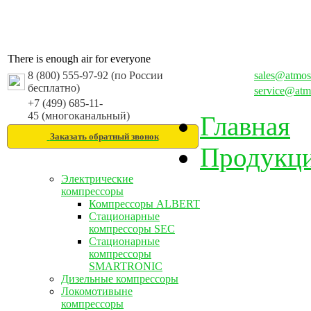
There is enough air for everyone
8 (800) 555-97-92 (по России
sales@atmos
бесплатно)
service@atm
+7 (499) 685-11-
45 (многоканальный)
Главная
Заказать обратный звонок
Продукц
Электрические
компрессоры
Компрессоры ALBERT
Стационарные
компрессоры SEC
Стационарные
компрессоры
SMARTRONIC
Дизельные компрессоры
Локомотивыне
компрессоры