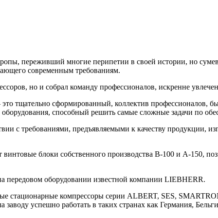
вропы, переживший многие перипетии в своей истории, но суме
чающего современным требованиям.
ессоров, но и собрал команду профессионалов, искренне увлече
– это тщательно сформированный, коллектив профессионалов, 
 оборудования, способный решить самые сложные задачи по обе
твии с требованиями, предъявляемыми к качеству продукции, из
 винтовые блоки собственного производства В-100 и А-150, поз
 на передовом оборудовании известной компании LIEBHERR.
ные стационарные компрессоры серии ALBERT, SES, SMARTRON
заводу успешно работать в таких странах как Германия, Бельги