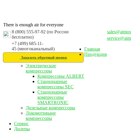
There is enough air for everyone
8 (800) 555-97-92 (по России
sales@atmos
бесплатно)
service@atm
+7 (499) 685-11-
45 (многоканальный)
Главная
Продукция
Заказать обратный звонок
Электрические
компрессоры
Компрессоры ALBERT
Стационарные
компрессоры SEC
Стационарные
компрессоры
SMARTRONIC
Дизельные компрессоры
Локомотивыне
компрессоры
Сервис
Дилеры