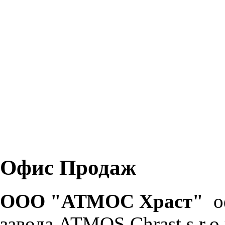
Офис Продаж
ООО "АТМОС Храст"
оф
завода ATMOS Chrast s.r.o