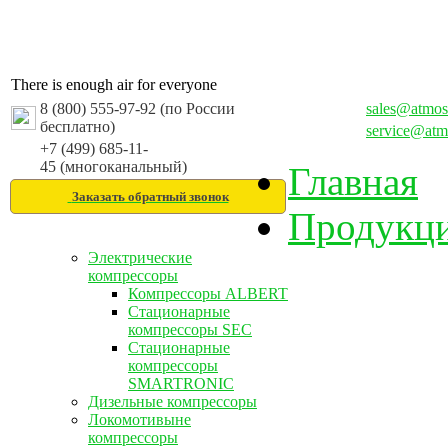
There is enough air for everyone
8 (800) 555-97-92 (по России
sales@atmos
бесплатно)
service@atm
+7 (499) 685-11-
45 (многоканальный)
Главная
Заказать обратный звонок
Продукц
Электрические
компрессоры
Компрессоры ALBERT
Стационарные
компрессоры SEC
Стационарные
компрессоры
SMARTRONIC
Дизельные компрессоры
Локомотивыне
компрессоры