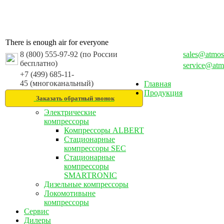
There is enough air for everyone
8 (800) 555-97-92 (по России
sales@atmos
бесплатно)
service@atm
+7 (499) 685-11-
45 (многоканальный)
Главная
Продукция
Заказать обратный звонок
Электрические
компрессоры
Компрессоры ALBERT
Стационарные
компрессоры SEC
Стационарные
компрессоры
SMARTRONIC
Дизельные компрессоры
Локомотивыне
компрессоры
Сервис
Дилеры