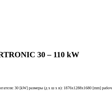
RTRONIC 30 – 110 kW
гателя: 30 [kW] размеры (д х ш х в): 1876x1288x1680 [mm] рабочее