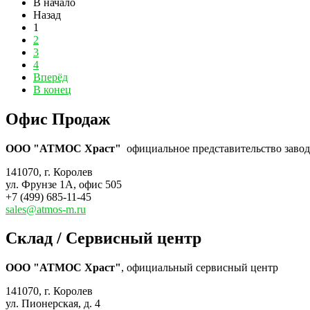
В начало
Назад
1
2
3
4
Вперёд
В конец
Офис Продаж
ООО "АТМОС Храст"
официальное представительство завода
141070, г. Королев
ул. Фрунзе 1А, офис 505
+7 (499) 685-11-45
sales@atmos-m.ru
Склад / Сервисный центр
ООО "АТМОС Храст"
, официальный сервисный центр
141070, г. Королев
ул. Пионерская, д. 4