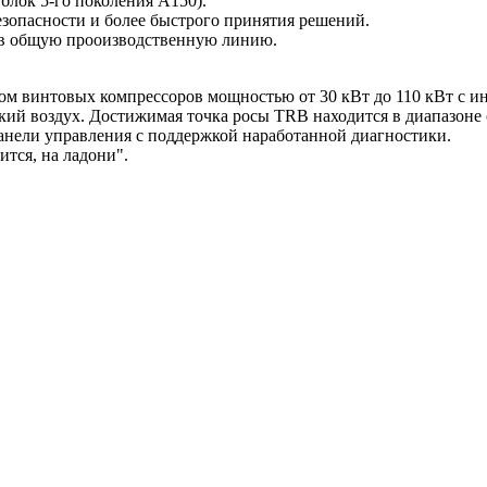
лок 5-го поколения A150).
зопасности и более быстрого принятия решений.
 в общую прооизводственную линию.
слом винтовых компрессоров мощностью от 30 кВт до 110 кВт с
ий воздух. Достижимая точка росы TRB находится в диапазоне о
анели управления с поддержкой наработанной диагностики.
ится, на ладони".