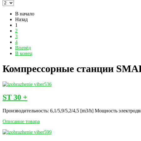
В начало
Назад
1
2
3
4
Вперёд
В конец
Компрессорные станции SMA
ST 30 +
Производительность: 6,1/5,9/5,2/4,5 [m3/h] Mощность электродви
Описание товара