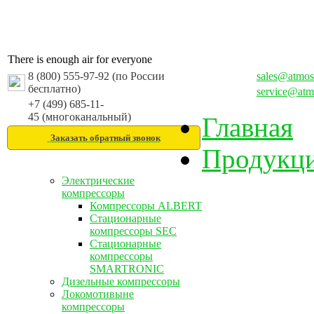
There is enough air for everyone
8 (800) 555-97-92 (по России
sales@atmos
бесплатно)
service@atm
+7 (499) 685-11-
45 (многоканальный)
Главная
Заказать обратный звонок
Продукц
Электрические
компрессоры
Компрессоры ALBERT
Стационарные
компрессоры SEC
Стационарные
компрессоры
SMARTRONIC
Дизельные компрессоры
Локомотивыне
компрессоры