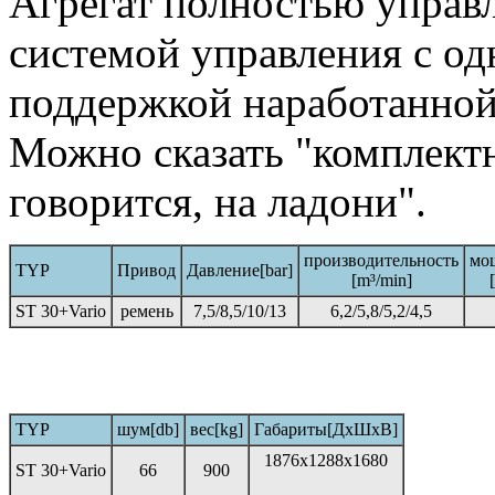
Агрегат полностью управ
системой управления с од
поддержкой наработанной
Можно сказать "комплектн
говорится, на ладони".
производительность
мо
TYP
Привод
Давление[bar]
[m³/min]
ST 30+Vario
ремень
7,5/8,5/10/13
6,2/5,8/5,2/4,5
TYP
шум[db]
вес[kg]
Габариты[ДхШхВ]
1876x1288x1680
ST 30+Vario
66
900