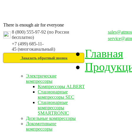
There is enough air for everyone
8 (800) 555-97-92 (по России
sales@atmos
бесплатно)
service@atm
+7 (499) 685-11-
45 (многоканальный)
Главная
Заказать обратный звонок
Продукц
Электрические
компрессоры
Компрессоры ALBERT
Стационарные
компрессоры SEC
Стационарные
компрессоры
SMARTRONIC
Дизельные компрессоры
Локомотивыне
компрессоры